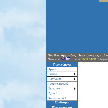
Νέα Κίος Αργολίδας, Πελοπόννησος - Ελλ
Γ.Πλάτος
: 37°35'26"
Β
-
Γ.Μήκος
Γλώσσα: el
Περιεχόμενα
Αρχική
Ραντάρ
Πρόγνωση
Γραφικά Σταθμού
Στατιστικά
Σχετικά
Κατάσταση WX
Σύνδεσμοι
Πληροφόρηση