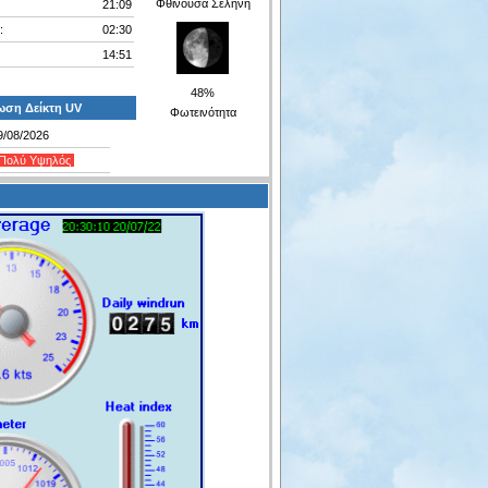
Φθίνουσα Σελήνη
21:09
:
02:30
14:51
48%
ση Δείκτη UV
Φωτεινότητα
9/08/2026
Πολύ Υψηλός