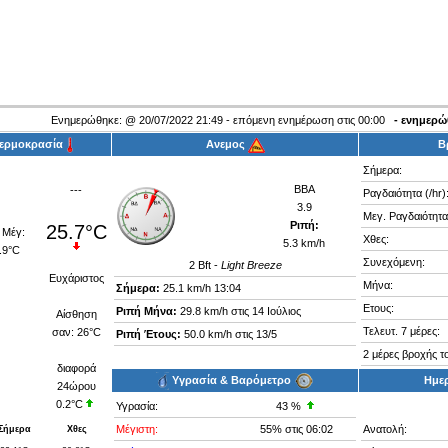
Ενημερώθηκε:
@
20/07/2022 21:49 - επόμενη ενημέρωση στις 00:00
- ενημερ
Θερμοκρασία
Ανεμος
Β
Σήμερα:
ΒΒΑ
---
Ραγδαιότητα (/hr)
3.9
Μεγ. Ραγδαιότητα 
Ριπή:
25.7°C
Χθες:
5.3 km/h
Συνεχόμενη:
2
Bft -
Light Breeze
Ευχάριστος
Μήνα:
Σήμερα:
25.1 km/h
13:04
Ετους:
Ριπή Μήνα:
29.8 km/h στις 14 Ιούλιος
Αίσθηση
Τελευτ. 7 μέρες:
σαν:
26°C
Ριπή Έτους:
50.0 km/h στις 13/5
2 μέρες βροχής το
διαφορά
Υγρασία & Βαρόμετρο
Ημε
24ώρου
0.2°C
Υγρασία:
43
%
Μέγιστη:
55%
στις 06:02
Ανατολή:
Σήμερα
Χθες