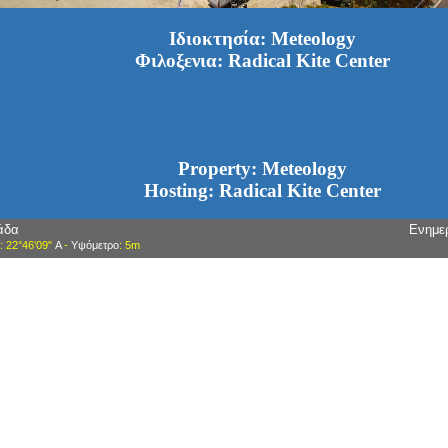
Ιδιοκτησία: Meteology
Φιλοξενια: Radical Kite Center
Property: Meteology
Hosting: Radical Kite Center
άδα
Ενημε
: 22°46'09"
Α
-
Υψόμετρο
: 5m