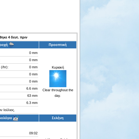
ώθηκε
6
δευτ. πριν
ροχή
Προοπτική
0 mm
:
0 mm
(/hr):
0 mm
Κυριακή
0 mm
0 mm
6.6 mm
Clear throughout the
63 mm
day.
6.3 mm
ν Ιούλιος.
ρολόγιο
Σελήνη
09:02