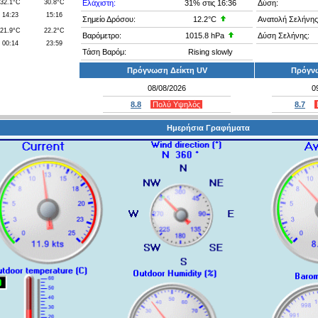
32.1°C
30.8°C
Ελάχιστη:
31%
στις 16:36
Δύση:
14:23
15:16
Σημείο Δρόσου:
12.2°C
Ανατολή Σελήνης
21.9°C
22.2°C
Βαρόμετρο:
1015.8 hPa
Δύση Σελήνης:
00:14
23:59
Τάση Βαρόμ:
Rising slowly
Πρόγνωση Δείκτη UV
Πρόγνω
08/08/2026
0
8.8
Πολύ Υψηλός
8.7
Ημερήσια Γραφήματα