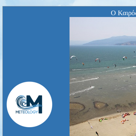
Ο Καιρό