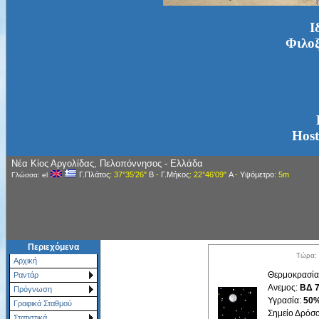
Ι
Φιλοξ
Host
Νέα Κίος Αργολίδας, Πελοπόννησος - Ελλάδα
Γ.Πλάτος
: 37°35'26"
Β
-
Γ.Μήκος
: 22°46'09"
Α
-
Υψόμετρο
: 5m
Γλώσσα: el
Περιεχόμενα
Τώρα: 
Αρχική
Θερμοκρασία
Ραντάρ
Ανεμος:
ΒΔ 7
Πρόγνωση
Υγρασία:
50
Γραφικά Σταθμού
Σημείο Δρόσ
Στατιστικά