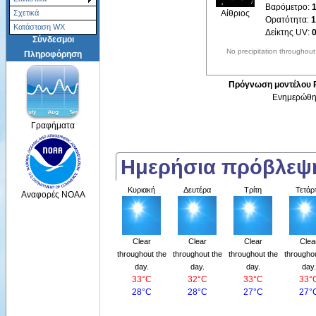
Βαρόμετρο:
Αίθριος
Σχετικά
Ορατότητα:
1
Κατάσταση WX
Δείκτης UV:
Σύνδεσμοι
No precipitation throughout
Πληροφόρηση
Πρόγνωση μοντέλου Pi
Ενημερώθηκ
Γραφήματα
Ημερήσια πρόβλε
Κυριακή
Δευτέρα
Τρίτη
Τετάρ
Αναφορές NOAA
Clear
Clear
Clear
Clea
throughout the
throughout the
throughout the
throughou
day.
day.
day.
day.
33°C
32°C
33°C
33°
28°C
28°C
27°C
27°