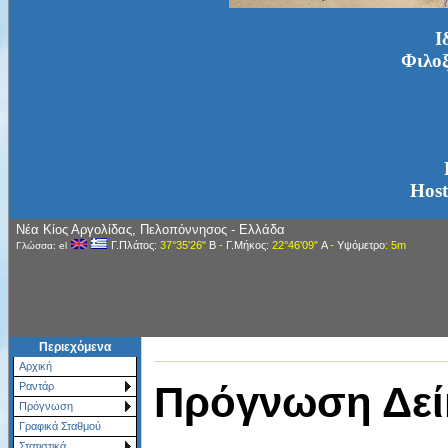
Ι
Φιλοξ
Host
Νέα Κίος Αργολίδας, Πελοπόννησος - Ελλάδα
Γ.Πλάτος
: 37°35'26"
Β
-
Γ.Μήκος
: 22°46'09"
Α
-
Υψόμετρο
: 5m
Γλώσσα: el
Περιεχόμενα
Αρχική
Πρόγνωση Δεί
Ραντάρ
Πρόγνωση
Γραφικά Σταθμού
Στατιστικά