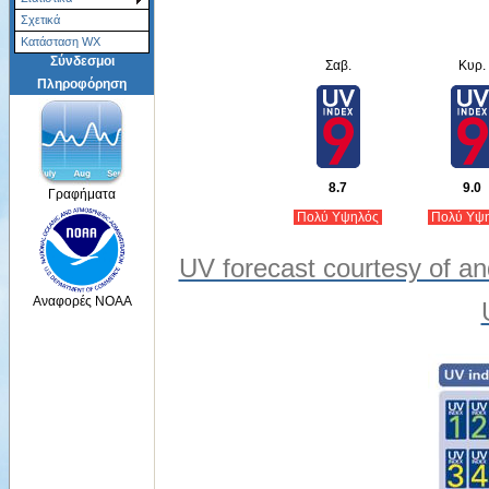
Σχετικά
Κατάσταση WX
Σύνδεσμοι
Σαβ.
Κυρ.
Πληροφόρηση
8.7
9.0
Γραφήματα
Πολύ Υψηλός
Πολύ Υψ
UV forecast courtesy of an
Αναφορές NOAA