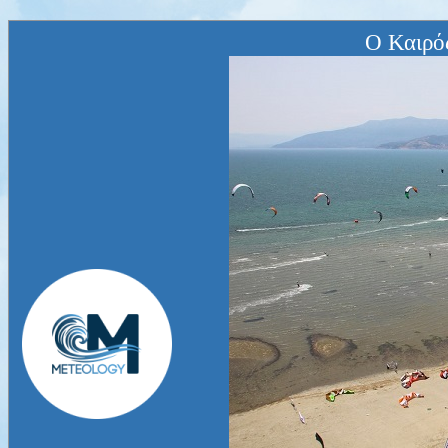
Ο Καιρό