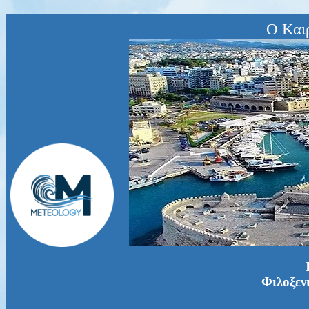
Ο Και
Φιλοξεν