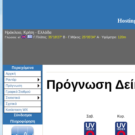
Hostin
Ηράκλειο, Κρήτη - Ελλάδα
Γ.Πλάτος
: 35°18'27"
Β
-
Γ.Μήκος
: 25°05'34"
Α
-
Υψόμετρο
: 120m
Γλώσσα: el
Περιεχόμενα
Αρχική
Πρόγνωση Δεί
Ραντάρ
Πρόγνωση
Γραφικά Σταθμού
Στατιστικά
Σχετικά
Κατάσταση WX
Σύνδεσμοι
Σαβ.
Κυρ.
Πληροφόρηση