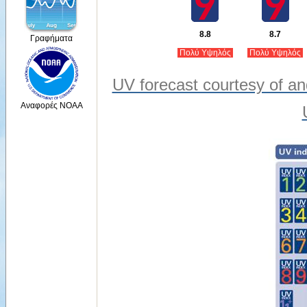
8.8
8.7
Γραφήματα
Πολύ Υψηλός
Πολύ Υψηλός
UV forecast courtesy of an
Αναφορές NOAA