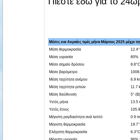
Πιέστε εδώ για το 24
Μέσες και Ακραίες τιμές μήνα Μάρτιος 2025 μέχρι τη
Μέση θερμοκρασία
12.4
Μέση υγρασία
80%
Μέσο σημείο δρόσου
8.8°
Μέσο βαρόμετρο
1008
Μέση ταχύτητα ανέμου
6.9 k
Μέση ταχύτητα ριπών
11.7 
Μέση διεύθυνση
5° (Β
Υετός μήνα
13.5
Υετός έτους
105.
Μέγιστη ραγδαιότητα ανά λεπτό
0.9 m
Μέγιστη θερμοκρασία
19.7°
Ελάχιστη θερμοκρασία
6.3°C
Μέγιστη υγρασία
96% τ