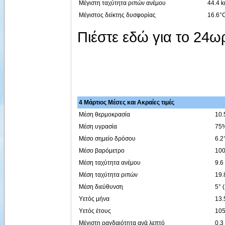
Μέγιστη ταχύτητα ριπών ανέμου
44.4 k
Μέγιστος δείκτης δυσφορίας
16.6°C
Πιέστε εδώ για το 24
4 Μάρτιος Μέσες και Ακραίες τιμές
Μέση θερμοκρασία
10.
Μέση υγρασία
75
Μέσο σημείο δρόσου
6.2
Μέσο βαρόμετρο
100
Μέση ταχύτητα ανέμου
9.6
Μέση ταχύτητα ριπών
19.
Μέση διεύθυνση
5° 
Υετός μήνα
13
Υετός έτους
10
Μέγιστη ραγδαιότητα ανά λεπτό
0.3