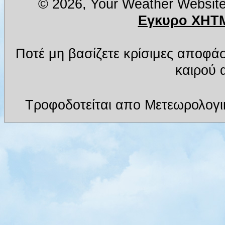
© 2026, Your Weather Websit
Εγκυρο XHTM
Ποτέ μη βασίζετε κρίσιμες αποφά
καιρού α
Τροφοδοτείται απο Μετεωρολογι