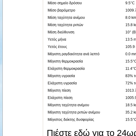
Μέσο σημείο δρόσου
9.5°C
Μέσο βαρόμετρο
1009.
Μέση ταχύτητα ανέμου
8.0 km
Μέση ταχύτητα ριπών
15.8 
Μέση διεύθυνση
10° (Β
Υετός μήνα
13.5 
Υετός έτους
105.9
Μέγιστη ραγδαιότητα ανά λεπτό
0.0 mm
Μέγιστη θερμοκρασία
15.5°C
Ελάχιστη θερμοκρασία
11.4°C
Μέγιστη υγρασία
83% το
Ελάχιστη υγρασία
72% το
Μέγιστη πίεση
1013.7
Ελάχιστη πίεση
1005.9
Μέγιστη ταχύτητα ανέμου
18.5 k
Μέγιστη ταχύτητα ριπών ανέμου
35.2 k
Μέγιστος δείκτης δυσφορίας
15.5°C
Πιέστε εδώ για το 24