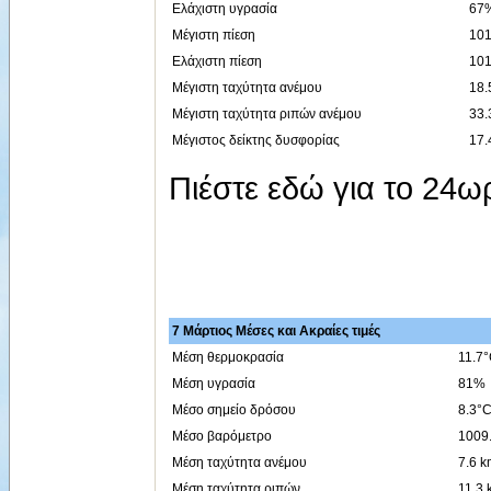
Ελάχιστη υγρασία
67%
Μέγιστη πίεση
101
Ελάχιστη πίεση
101
Μέγιστη ταχύτητα ανέμου
18.
Μέγιστη ταχύτητα ριπών ανέμου
33.
Μέγιστος δείκτης δυσφορίας
17.
Πιέστε εδώ για το 24
7 Μάρτιος Μέσες και Ακραίες τιμές
Μέση θερμοκρασία
11.7
Μέση υγρασία
81%
Μέσο σημείο δρόσου
8.3°
Μέσο βαρόμετρο
1009
Μέση ταχύτητα ανέμου
7.6 k
Μέση ταχύτητα ριπών
11.3 