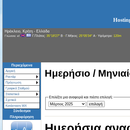
Hostin
Ηράκλειο, Κρήτη - Ελλάδα
Γ.Πλάτος
: 35°18'27"
Β
-
Γ.Μήκος
: 25°05'34"
Α
-
Υψόμετρο
: 120m
Γλώσσα: el
Περιεχόμενα
Ημερήσιο / Μηνιαί
Αρχική
Ραντάρ
Πρόγνωση
Γραφικά Σταθμού
Στατιστικά
Επιλέξτε μια αναφορά και πιέστε επιλογή:
Σχετικά
Κατάσταση WX
Σύνδεσμοι
Πληροφόρηση
Ημερήσια ανα