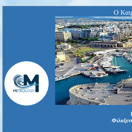
Ο Και
Φιλοξεν