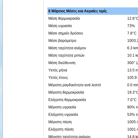
8 Μάρτιος Μέσες και Ακραίες τιμές
Μέση θερμοκρασία
12.6°
Μέση υγρασία
73%
Μέσο σημείο δρόσου
7.8°C
Μέσο βαρόμετρο
1003.
Μέση ταχύτητα ανέμου
6.3 km
Μέση ταχύτητα ριπών
10.1 
Μέση διεύθυνση
300° 
Υετός μήνα
13.5 
Υετός έτους
105.9
Μέγιστη ραγδαιότητα ανά λεπτό
0.0 mm
Μέγιστη θερμοκρασία
19.3°C
Ελάχιστη θερμοκρασία
7.0°C 
Μέγιστη υγρασία
90% το
Ελάχιστη υγρασία
53% το
Μέγιστη πίεση
1005.4
Ελάχιστη πίεση
1001.4
Μέγιστη ταχύτητα ανέμου
14.8 k