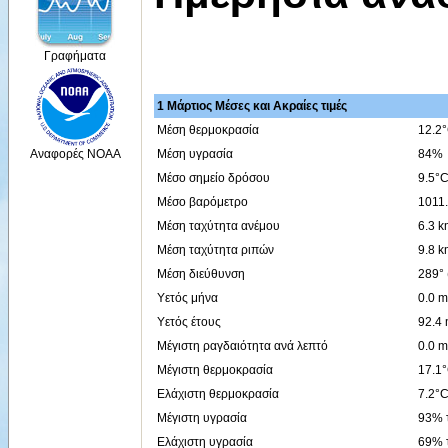
Γραφήματα
1 Μάρτιος Μέσες και Ακραίες τιμές
Μέση θερμοκρασία
12.2
Μέση υγρασία
84%
Αναφορές NOAA
Μέσο σημείο δρόσου
9.5°
Μέσο βαρόμετρο
1011
Μέση ταχύτητα ανέμου
6.3 k
Μέση ταχύτητα ριπών
9.8 k
Μέση διεύθυνση
289°
Υετός μήνα
0.0 
Υετός έτους
92.4
Μέγιστη ραγδαιότητα ανά λεπτό
0.0 m
Μέγιστη θερμοκρασία
17.1°
Ελάχιστη θερμοκρασία
7.2°C
Μέγιστη υγρασία
93% τ
Ελάχιστη υγρασία
69% τ