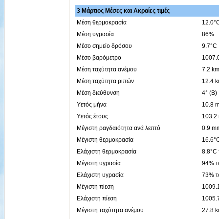
3 Μάρτιος Μέσες και Ακραίες τιμές
Μέση θερμοκρασία
12.0°
Μέση υγρασία
86%
Μέσο σημείο δρόσου
9.7°C
Μέσο βαρόμετρο
1007.
Μέση ταχύτητα ανέμου
7.2 km
Μέση ταχύτητα ριπών
12.4 
Μέση διεύθυνση
4° (Β)
Υετός μήνα
10.8 
Υετός έτους
103.2
Μέγιστη ραγδαιότητα ανά λεπτό
0.9 mm
Μέγιστη θερμοκρασία
16.6°C
Ελάχιστη θερμοκρασία
8.8°C 
Μέγιστη υγρασία
94% το
Ελάχιστη υγρασία
73% το
Μέγιστη πίεση
1009.1
Ελάχιστη πίεση
1005.7
Μέγιστη ταχύτητα ανέμου
27.8 k