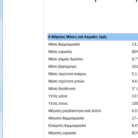
6 Μάρτιος Μέσες και Ακραίες τιμές
Μέση θερμοκρασία
13.
Μέση υγρασία
80
Μέσο σημείο δρόσου
9.7
Μέσο βαρόμετρο
101
Μέση ταχύτητα ανέμου
5.1
Μέση ταχύτητα ριπών
9.6
Μέση διεύθυνση
3° 
Υετός μήνα
13
Υετός έτους
10
Μέγιστη ραγδαιότητα ανά λεπτό
0.0
Μέγιστη θερμοκρασία
17.
Ελάχιστη θερμοκρασία
8.6
Μέγιστη υγρασία
91%