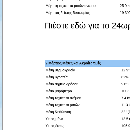
Μέγιστη ταχύτητα ριπών ανέμου
25.9 k
Μέγιστος δείκτης δυσφορίας
19.3°C
Πιέστε εδώ για το 24
9 Μάρτιος Μέσες και Ακραίες τιμές
Μέση θερμοκρασία
12.9
Μέση υγρασία
82%
Μέσο σημείο δρόσου
9.8°
Μέσο βαρόμετρο
1003
Μέση ταχύτητα ανέμου
7.4 k
Μέση ταχύτητα ριπών
11.3 
Μέση διεύθυνση
32° (
Υετός μήνα
13.5
Υετός έτους
105.