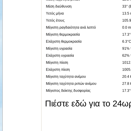
Μέση διεύθυνση
33° (
Υετός μήνα
13.5
Υετός έτους
105.
Μέγιστη ραγδαιότητα ανά λεπτό
0.0 m
Μέγιστη θερμοκρασία
17.3°
Ελάχιστη θερμοκρασία
6.3°C
Μέγιστη υγρασία
91% τ
Ελάχιστη υγρασία
62% τ
Μέγιστη πίεση
1012.
Ελάχιστη πίεση
1005.
Μέγιστη ταχύτητα ανέμου
20.4 
Μέγιστη ταχύτητα ριπών ανέμου
27.8 
Μέγιστος δείκτης δυσφορίας
17.3°
Πιέστε εδώ για το 24