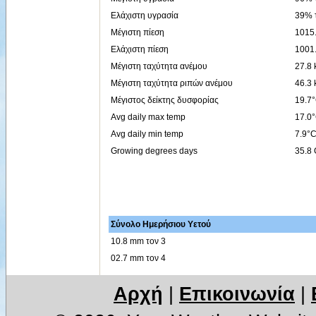
Ελάχιστη υγρασία
39% τ
Μέγιστη πίεση
1015.
Ελάχιστη πίεση
1001.
Μέγιστη ταχύτητα ανέμου
27.8 
Μέγιστη ταχύτητα ριπών ανέμου
46.3 
Μέγιστος δείκτης δυσφορίας
19.7°
Avg daily max temp
17.0
Avg daily min temp
7.9°
Growing degrees days
35.8
Σύνολο Ημερήσιου Υετού
10.8 mm τον 3
02.7 mm τον 4
Αρχή
|
Επικοινωνία
|