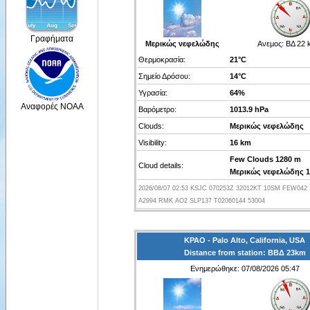
Γραφήματα
Μερικώς νεφελώδης
Ανεμος:
ΒΔ 22 
Θερμοκρασία:
21°C
Σημείο Δρόσου:
14°C
Υγρασία:
64%
Αναφορές NOAA
Βαρόμετρο:
1013.9 hPa
Clouds:
Μερικώς νεφελώδης
Visibility:
16 km
Few Clouds 1280 m
Cloud details:
Μερικώς νεφελώδης 1
2026/08/07 02:53 KSJC 070253Z 32012KT 10SM FEW042 
A2994 RMK AO2 SLP137 T02060144 53004
KPAO - Palo Alto, California, USA
Distance from station: ΒΒΔ 23km
Ενημερώθηκε: 07/08/2026 05:47