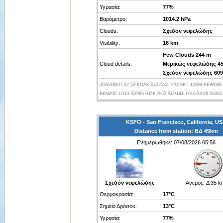
Υγρασία:
77%
Βαρόμετρο:
1014.2 hPa
Clouds:
Σχεδόν νεφελώδης
Visibility:
16 km
Few Clouds 244 m
Cloud details:
Μερικώς νεφελώδης 4
Σχεδόν νεφελώδης 60
2026/08/07 02:53 KOAK 070253Z 27013KT 10SM FEW008
BKN200 17/13 A2995 RMK AO2 SLP141 T01670128 55002
KSFO - San Francisco, California, U
Distance from station: ΒΔ 49km
Ενημερώθηκε: 07/08/2026 05:56
Σχεδόν νεφελώδης
Ανεμος:
Δ 35 k
Θερμοκρασία:
17°C
Σημείο Δρόσου:
13°C
Υγρασία:
77%