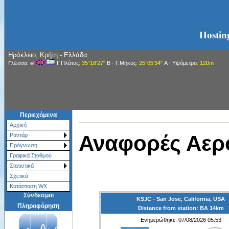
Hostin
Ηράκλειο, Κρήτη - Ελλάδα
Γ.Πλάτος
: 35°18'27"
Β
-
Γ.Μήκος
: 25°05'34"
Α
-
Υψόμετρο
: 120m
Γλώσσα: el
Περιεχόμενα
Αρχική
Αναφορές Αερ
Ραντάρ
Πρόγνωση
Γραφικά Σταθμού
Στατιστικά
Σχετικά
Κατάσταση WX
Σύνδεσμοι
KSJC - San Jose, California, USA
Πληροφόρηση
Distance from station: ΒΑ 14km
Ενημερώθηκε: 07/08/2026 05:53