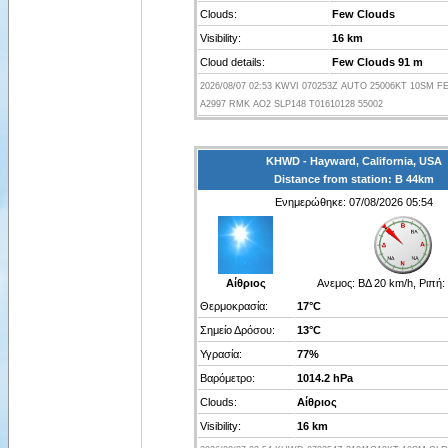
Clouds:
Few Clouds
Visibility:
16 km
Cloud details:
Few Clouds 91 m
2026/08/07 02:53 KWVI 070253Z AUTO 25006KT 10SM F
A2997 RMK AO2 SLP148 T01610128 55002
KHWD - Hayward, California, USA
Distance from station: Β 44km
Ενημερώθηκε: 07/08/2026 05:54
Αίθριος
Ανεμος:
ΒΔ 20 km/h, Ριπή:
Θερμοκρασία:
17°C
Σημείο Δρόσου:
13°C
Υγρασία:
77%
Βαρόμετρο:
1014.2 hPa
Clouds:
Αίθριος
Visibility:
16 km