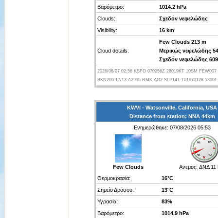
Βαρόμετρο:
1014.2 hPa
Clouds:
Σχεδόν νεφελώδης
Visibility:
16 km
Few Clouds 213 m
Cloud details:
Μερικώς νεφελώδης 5
Σχεδόν νεφελώδης 60
2026/08/07 02:56 KSFO 070256Z 28019KT 10SM FEW007
BKN200 17/13 A2995 RMK AO2 SLP141 T01670128 53001
KWVI - Watsonville, California, USA
Distance from station: ΝΝΑ 44km
Ενημερώθηκε: 07/08/2026 05:53
Few Clouds
Ανεμος:
ΔΝΔ 11
Θερμοκρασία:
16°C
Σημείο Δρόσου:
13°C
Υγρασία:
83%
Βαρόμετρο:
1014.9 hPa