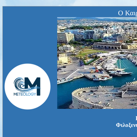
Ο Και
Φιλοξεν