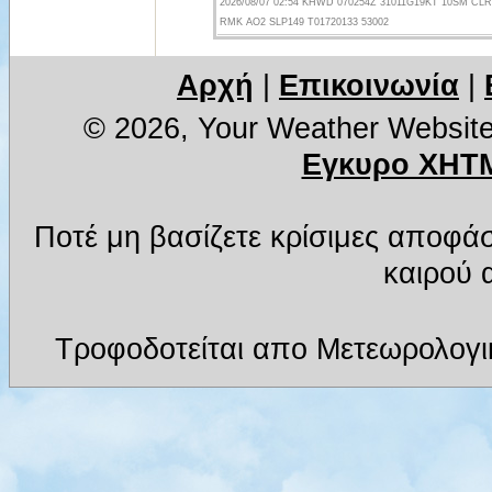
2026/08/07 02:54 KHWD 070254Z 31011G19KT 10SM CLR 
RMK AO2 SLP149 T01720133 53002
Αρχή
|
Επικοινωνία
|
© 2026, Your Weather Websit
Εγκυρο XHTM
Ποτέ μη βασίζετε κρίσιμες αποφά
καιρού α
Τροφοδοτείται απο Μετεωρολογι