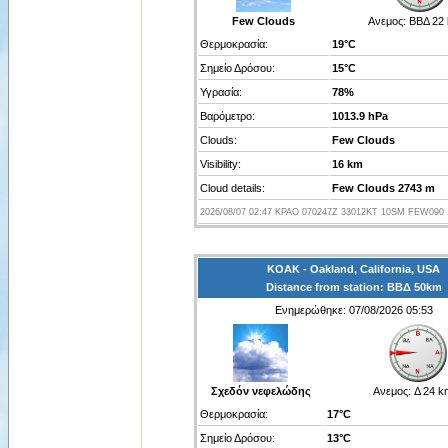
Few Clouds
Ανεμος:
ΒΒΔ 22
Θερμοκρασία:
19°C
Σημείο Δρόσου:
15°C
Υγρασία:
78%
Βαρόμετρο:
1013.9 hPa
Clouds:
Few Clouds
Visibility:
16 km
Cloud details:
Few Clouds 2743 m
2026/08/07 02:47 KPAO 070247Z 33012KT 10SM FEW090 
KOAK - Oakland, California, USA
Distance from station: ΒΒΔ 50km
Ενημερώθηκε: 07/08/2026 05:53
Σχεδόν νεφελώδης
Ανεμος:
Δ 24 k
Θερμοκρασία:
17°C
Σημείο Δρόσου:
13°C