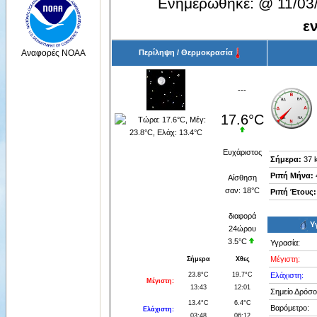
Ενημερώθηκε:
@
11/03
ε
Περίληψη / Θερμοκρασία
Αναφορές NOAA
---
17.6°C
Ευχάριστος
Σήμερα:
37 
Ριπή Μήνα:
Αίσθηση
σαν:
18°C
Ριπή Έτους:
διαφορά
Υ
24ώρου
3.5°C
Υγρασία:
Μέγιστη:
Σήμερα
Χθες
23.8°C
19.7°C
Ελάχιστη:
Μέγιστη:
13:43
12:01
Σημείο Δρόσο
13.4°C
6.4°C
Βαρόμετρο:
Ελάχιστη:
03:48
06:12