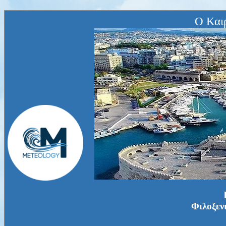
Ο Και
Φιλοξεν