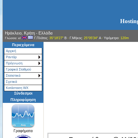
Hostin
Ηράκλειο, Κρήτη - Ελλάδα
Γ.Πλάτος
: 35°18'27"
Β
-
Γ.Μήκος
: 25°05'34"
Α
-
Υψόμετρο
: 120m
Γλώσσα: el
Περιεχόμενα
Αρχική
Ραντάρ
Πρόγνωση
Γραφικά Σταθμού
Στατιστικά
Σχετικά
Κατάσταση WX
Σύνδεσμοι
Πληροφόρηση
Γραφήματα