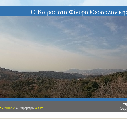
Ο Καιρός στο Φίλυρο Θεσσαλονίκη
Ενη
: 23°00'25"
Α
-
Υψόμετρο
: 430m
Θερ