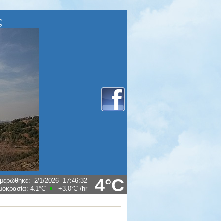
ς
4°C
μερώθηκε
:
2/1/2026
17:46:32
μοκρασία:
4.1°C
+3.0°C
/hr