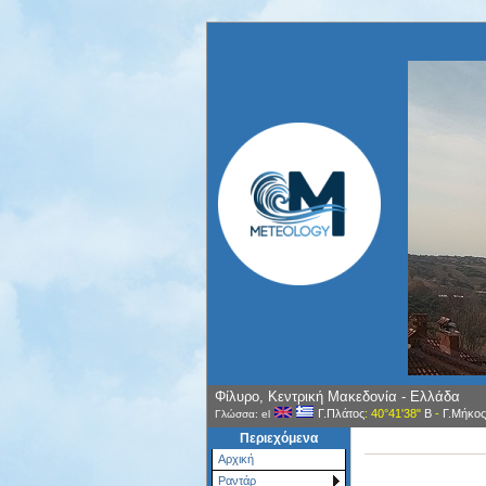
Φίλυρο, Κεντρική Μακεδονία - Ελλάδα
Γ.Πλάτος
: 40°41'38"
Β
-
Γ.Μήκος
Γλώσσα: el
Περιεχόμενα
Αρχική
Ραντάρ