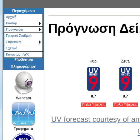
Περιεχόμενα
Αρχική
Πρόγνωση Δεί
Ραντάρ
Πρόγνωση
Γραφικά Σταθμού
Στατιστικά
Σχετικά
Κατάσταση WX
Σύνδεσμοι
Κυρ.
Δευτ.
Πληροφόρηση
8.7
8.7
Webcam
Πολύ Υψηλός
Πολύ Υψηλός
UV forecast courtesy of an
Γραφήματα