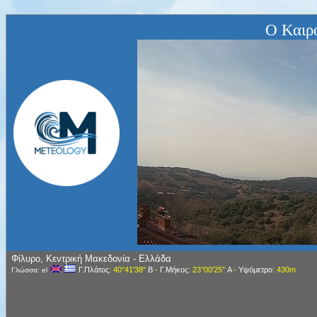
Ο Καιρ
Φίλυρο, Κεντρική Μακεδονία - Ελλάδα
Γ.Πλάτος
: 40°41'38"
Β
-
Γ.Μήκος
: 23°00'25"
Α
-
Υψόμετρο
: 430m
Γλώσσα: el