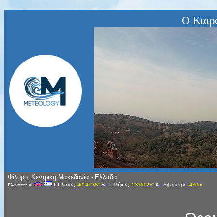
Ο Καιρ
Φίλυρο, Κεντρική Μακεδονία - Ελλάδα
Γ.Πλάτος
: 40°41'38"
Β
-
Γ.Μήκος
: 23°00'25"
Α
-
Υψόμετρο
: 430m
Γλώσσα: el
Περιεχόμενα
Αρχική
Ραντάρ