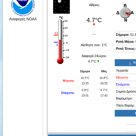
---
Σήμερα:
51.
Ριπή Μήνα:
Αίσθηση σαν:
1°C
Ριπή Έτους:
διαφορά 24ώρου
4.7°C
Υ
Υγρασία:
Σήμερα
Χθες
Μέγιστη:
10.5°C
10.8°C
Μέγιστη:
13:25
03:55
Ελάχιστη:
0.9°C
6.7°C
Σημείο Δρόσο
Ελάχιστη:
23:01
17:43
Βαρόμετρο:
Τάση Βαρόμ: