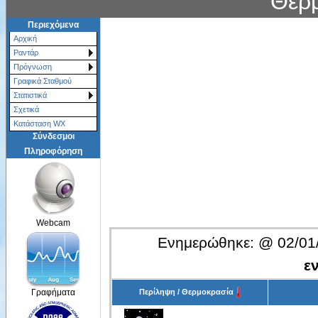
Πρόγνωση
Γραφικά Σταθμού
Στατιστικά
Σχετικά
Κατάσταση WX
Σύνδεσμοι
Πληροφόρηση
Webcam
Ενημερώθηκε:
@
02/01
ε
Περίληψη / Θερμοκρασία
Γραφήματα
Αίθριος
4.7°C
Αναφορές NOAA