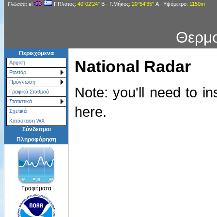
Γ.Πλάτος
: 40°02'24"
Β
-
Γ.Μήκος
: 20°54'35"
Α
-
Υψόμετρο
: 1150m
Γλώσσα: el
Θερμ
Περιεχόμενα
National Radar
Αρχική
Ραντάρ
Πρόγνωση
Note: you'll need to in
Γραφικά Σταθμού
Στατιστικά
here.
Σχετικά
Κατάσταση WX
Σύνδεσμοι
Πληροφόρηση
Γραφήματα