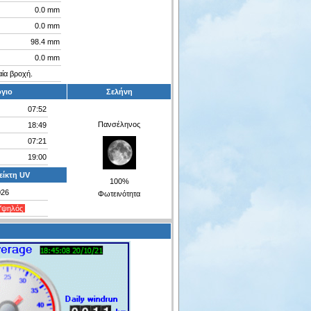
0.0 mm
0.0 mm
98.4 mm
0.0 mm
αία βροχή.
γιο
Σελήνη
07:52
Πανσέληνος
18:49
07:21
19:00
ίκτη UV
100%
026
Φωτεινότητα
Υψηλός