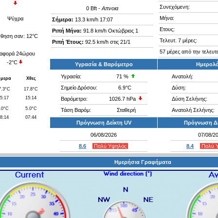
Συνεχόμενη:
0
Bft -
Απνοια
Μήνα:
Ψύχρα
Σήμερα:
13.3 km/h
17:07
Ετους:
Ριπή Μήνα:
91.8 km/h Οκτώβριος 1
σθηση σαν:
12°C
Τελευτ. 7 μέρες:
Ριπή Έτους:
92.5 km/h στις 21/1
57 μέρες από την τελευτ
ιαφορά 24ώρου
-2°C
Υγρασία & Βαρόμετρο
Ημερολό
Υγρασία:
71
%
Ανατολή:
ήμερα
Χθες
Σημείο Δρόσου:
6.9°C
Δύση:
7.3°C
17.8°C
5:17
15:14
Βαρόμετρο:
1026.7 hPa
Δύση Σελήνης:
.0°C
5.0°C
Τάση Βαρόμ:
Σταθερή
Ανατολή Σελήνης:
8:14
07:44
Πρόγνωση Δείκτη UV
Πρόγνωση Δε
06/08/2026
07/08/2
8.6
Πολύ Υψηλός
8.4
Πολύ 
Ημερήσια Γραφήματα