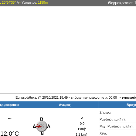
: 20°54'35"
Α
-
Υψόμετρο
: 1150m
Θερμοκρασία:
Ενημερώθηκε:
@
20/10/2021 18:49 - επόμενη ενημέρωση στις 00:00
- ενημερ
Θερμοκρασία
Ανεμος
Βροχ
Σήμερα:
Δ
---
Ραγδαιότητα (/hr):
0.0
Μεγ. Ραγδαιότητα (/hr):
Ριπή:
12.0°C
Χθες:
1.1 km/h