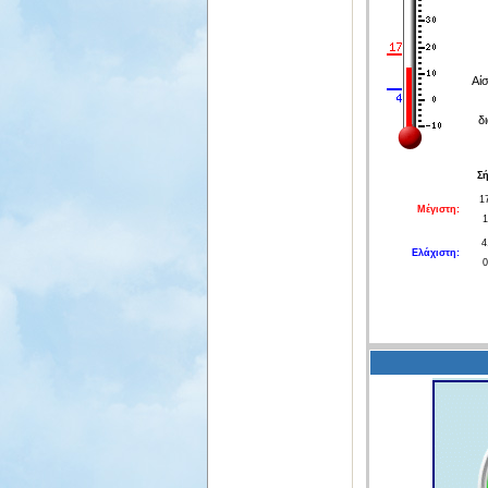
Αί
δ
Σ
1
Μέγιστη:
1
4
Ελάχιστη:
0