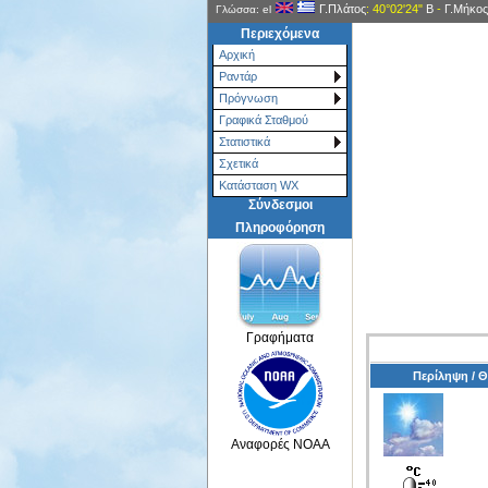
Γ.Πλάτος
: 40°02'24"
Β
-
Γ.Μήκος
Γλώσσα: el
Περιεχόμενα
Αρχική
Ραντάρ
Πρόγνωση
Γραφικά Σταθμού
Στατιστικά
Σχετικά
Κατάσταση WX
Σύνδεσμοι
Πληροφόρηση
Γραφήματα
Περίληψη / 
Αναφορές NOAA