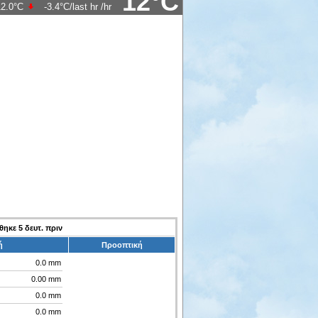
12°C
12.0°C
-3.4°C/last hr
/hr
ώθηκε
7
δευτ. πριν
ή
Προοπτική
0.0 mm
0.00 mm
0.0 mm
0.0 mm