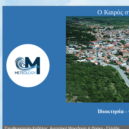
Ο Καιρός σ
Ιδιοκτησία -
Ελευθερούπολη Καβάλας, Ανατολική Μακεδονία & Θράκη - Ελλάδα