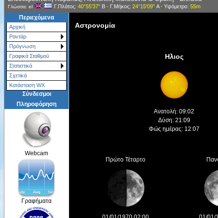
Γ.Πλάτος
: 40°55'37"
Β
-
Γ.Μήκος
: 24°15'09"
Α
-
Υψόμετρο
: 55m
Γλώσσα: el
Περιεχόμενα
Αστρονομία
Αρχική
Ραντάρ
Πρόγνωση
Ηλιος
Γραφικά Σταθμού
Στατιστικά
Σχετικά
Κατάσταση WX
Σύνδεσμοι
Πληροφόρηση
Ανατολή: 09:02
Δύση: 21:09
Φώς ημέρας: 12:07
Webcam
Πρώτο Τέταρτο
Παν
Γραφήματα
01/01/1970 02:00
01/01/