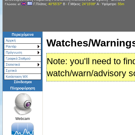
Γ.Πλάτος
: 40°55'37"
Β
-
Γ.Μήκος
: 24°15'09"
Α
-
Υψόμετρο
: 55m
Γλώσσα: el
Περιεχόμενα
Watches/Warnings
Αρχική
Ραντάρ
Πρόγνωση
Note: you'll need to fin
Γραφικά Σταθμού
Στατιστικά
watch/warn/advisory s
Σχετικά
Κατάσταση WX
Σύνδεσμοι
Πληροφόρηση
Webcam