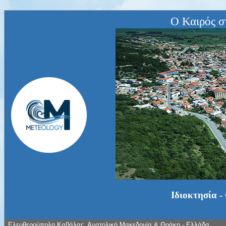
Ο Καιρός σ
Ιδιοκτησία -
Ελευθερούπολη Καβάλας, Ανατολική Μακεδονία & Θράκη - Ελλάδα