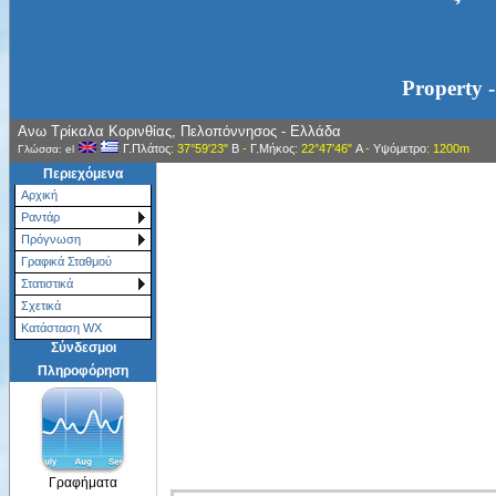
Property -
Ανω Τρίκαλα Κορινθίας, Πελοπόννησος - Ελλάδα
Γ.Πλάτος
: 37°59'23"
Β
-
Γ.Μήκος
: 22°47'46"
Α
-
Υψόμετρο
: 1200m
Γλώσσα: el
Περιεχόμενα
Αρχική
Ραντάρ
Πρόγνωση
Γραφικά Σταθμού
Στατιστικά
Σχετικά
Κατάσταση WX
Σύνδεσμοι
Πληροφόρηση
Γραφήματα