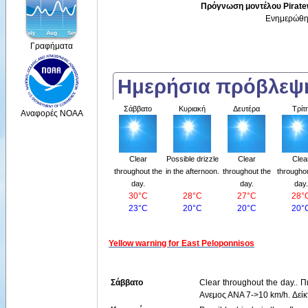
Πρόγνωση μοντέλου Piratew
Ενημερώθηκ
Γραφήματα
Ημερήσια πρόβλε
Σάββατο
Κυριακή
Δευτέρα
Τρίτ
Αναφορές NOAA
Clear
Possible drizzle
Clear
Clea
throughout the
in the afternoon.
throughout the
throughou
day.
day.
day.
30°C
28°C
27°C
28°
23°C
20°C
20°C
20°
Yellow warning for East Peloponnisos
Σάββατο
Clear throughout the day.. 
Ανεμος ΑΝΑ 7->10 km/h. Δείκ