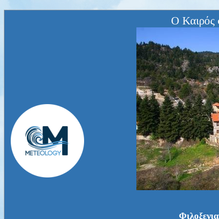
Ο Καιρός 
Φιλοξενι