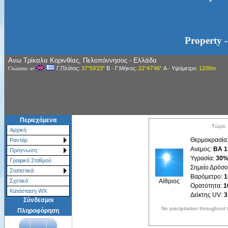
Property -
Ανω Τρίκαλα Κορινθίας, Πελοπόννησος - Ελλάδα
Γ.Πλάτος
: 37°59'23"
Β
-
Γ.Μήκος
: 22°47'46"
Α
-
Υψόμετρο
: 1200m
Γλώσσα: el
Περιεχόμενα
Τώρα: 
Αρχική
Θερμοκρασία
Ραντάρ
Ανεμος:
ΒΑ 1
Πρόγνωση
Υγρασία:
30
Γραφικά Σταθμού
Σημείο Δρόσ
Στατιστικά
Βαρόμετρο:
1
Αίθριος
Σχετικά
Ορατότητα:
1
Κατάσταση WX
Δείκτης UV:
3
Σύνδεσμοι
No precipitation throughout 
Πληροφόρηση