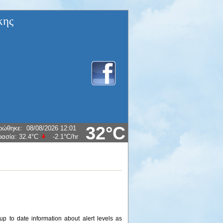
κης
32°C
ρώθηκε
:
08/08/2026 12:01
ρασία:
32.4°C
-2.1°C
/hr
 to date information about alert levels as