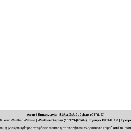
Αρχή
|
Επικοινωνία
|
Βάλτε Σελιδοδείκτη
(CTRL-D)
6, Your Weather Website
|
Weather-Display (10.37S-(b144))
|
Εγκυρο XHTML 1.0
|
Εγκυρ
τέ μη βασίζετε κρίσιμες αποφάσεις σ'αυτές ή οποιεσδήποτε πληροφορίες καιρού από το Intern