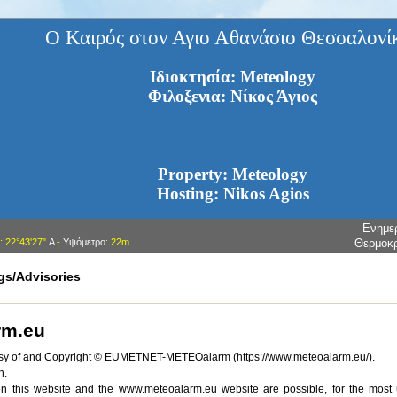
Ο Καιρός στον Αγιο Αθανάσιο Θεσσαλονί
Ιδιοκτησία: Meteology
Φιλοξενια: Νίκος Άγιος
Property: Meteology
Hosting: Nikos Agios
Ενημε
: 22°43'27"
Α
-
Υψόμετρο
: 22m
Θερμοκ
gs/Advisories
rm.eu
sy of and Copyright © EUMETNET-METEOalarm (https://www.meteoalarm.eu/).
n.
 this website and the www.meteoalarm.eu website are possible, for the most up