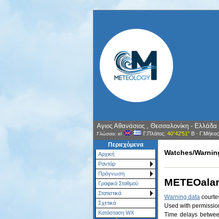
Aγιος Αθανάσιος , Θεσσαλονίκη - Ελλάδα
Γ.Πλάτος
: 40°42'51"
Β
-
Γ.Μήκος
Γλώσσα: el
Περιεχόμενα
Watches/Warnin
Αρχική
Ραντάρ
Πρόγνωση
METEOala
Γραφικά Σταθμού
Στατιστικά
Warning data
courte
Σχετικά
Used with permissio
Κατάσταση WX
Time delays between