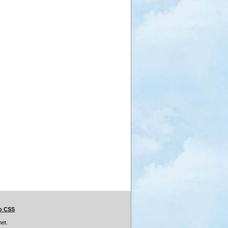
ο CSS
et.