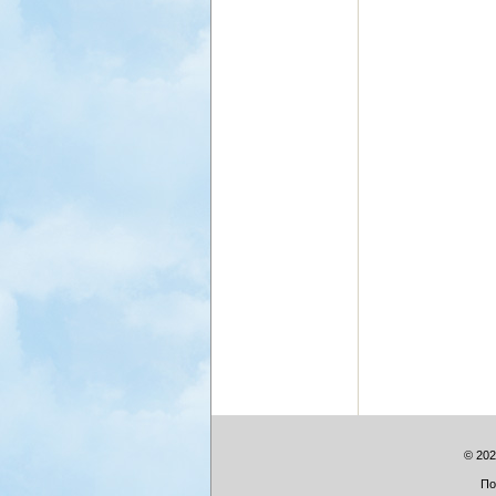
© 202
Πο