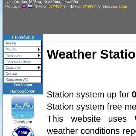
Τριοβάσαλος Μήλου, Κυκλάδες - Ελλάδα
Γ.Πλάτος
: 36°44'38"
Β
-
Γ.Μήκος
: 24°26'00"
Α
-
Υψόμετρο
: 130m
Γλώσσα: el
Περιεχόμενα
Αρχική
Weather Statio
Ραντάρ
Πρόγνωση
Γραφικά Σταθμού
Στατιστικά
Σχετικά
Κατάσταση WX
Σύνδεσμοι
Πληροφόρηση
Station system up for
Station system free 
This website uses
Γραφήματα
weather conditions rep