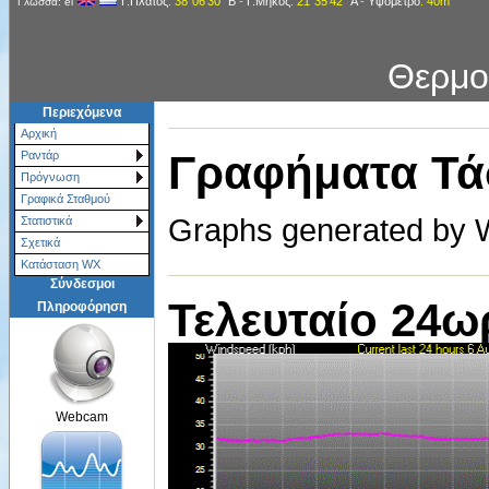
Γ.Πλάτος
: 38°06'30"
Β
-
Γ.Μήκος
: 21°35'42"
Α
-
Υψόμετρο
: 40m
Γλώσσα: el
Θερμο
Περιεχόμενα
Αρχική
Γραφήματα Τά
Ραντάρ
Πρόγνωση
Γραφικά Σταθμού
Graphs generated by W
Στατιστικά
Σχετικά
Κατάσταση WX
Σύνδεσμοι
Τελευταίο 24ω
Πληροφόρηση
Webcam