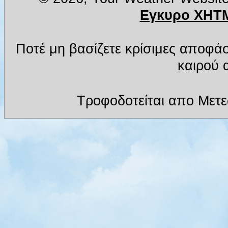
Εγκυρο XHTM
Ποτέ μη βασίζετε κρίσιμες αποφά
καιρού α
Τροφοδοτείται απο Μετ