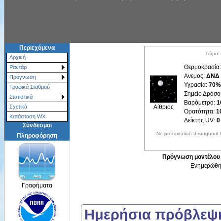
Περιεχόμενα
Τώρα: 
Αρχική
Θερμοκρασία
Ραντάρ
Ανεμος:
ΔΝΔ 
Πρόγνωση
Υγρασία:
70%
Γραφικά Σταθμού
Σημείο Δρόσο
Στατιστικά
Βαρόμετρο:
1
Αίθριος
Σχετικά
Ορατότητα:
1
Κατάσταση WX
Δείκτης UV:
0
Σύνδεσμοι
No precipitation throughout 
Πληροφόρηση
Πρόγνωση μοντέλου P
Ενημερώθηκ
Γραφήματα
Ημερήσια πρόβλε