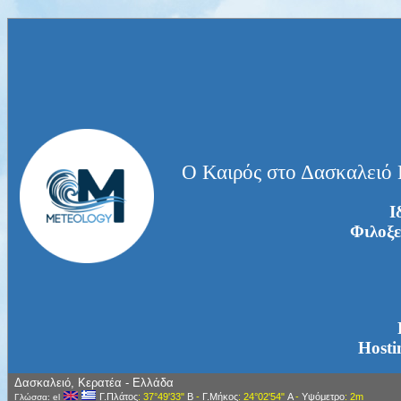
Ο Καιρός στο Δασκαλειό
Ι
Φιλοξε
Hosti
Δασκαλειό, Κερατέα - Ελλάδα
Γ.Πλάτος
: 37°49'33"
Β
-
Γ.Μήκος
: 24°02'54"
Α
-
Υψόμετρο
: 2m
Γλώσσα: el