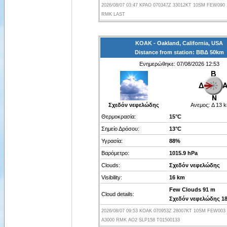
2026/08/07 03:47 KPAO 070347Z 33012KT 10SM FEW090 
RMK LAST
KOAK - Oakland, California, USA
Distance from station: ΒΒΔ 50km
Ενημερώθηκε: 07/08/2026 12:53
Σχεδόν νεφελώδης
Ανεμος:
Δ 13 
Θερμοκρασία:
15°C
Σημείο Δρόσου:
13°C
Υγρασία:
88%
Βαρόμετρο:
1015.9 hPa
Clouds:
Σχεδόν νεφελώδης
Visibility:
16 km
Few Clouds 91 m
Cloud details:
Σχεδόν νεφελώδης 1
2026/08/07 09:53 KOAK 070953Z 28007KT 10SM FEW003 
A3000 RMK AO2 SLP158 T01500133