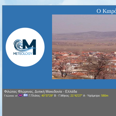
Ο Καιρ
Φιλώτας Φλώρινας, Δυτική Μακεδονία - Ελλάδα
Γ.Πλάτος
: 40°37'29"
Β
-
Γ.Μήκος
: 21°42'27"
Α
-
Υψόμετρο
: 580m
Γλώσσα: el