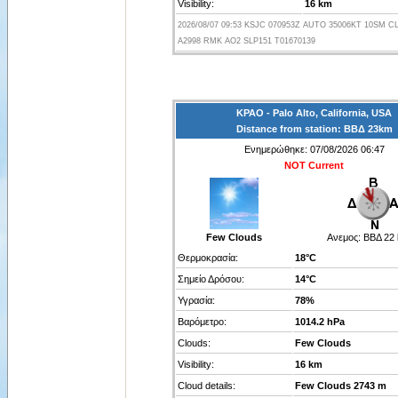
Visibility:
16 km
2026/08/07 09:53 KSJC 070953Z AUTO 35006KT 10SM CL
A2998 RMK AO2 SLP151 T01670139
KPAO - Palo Alto, California, USA
Distance from station: ΒΒΔ 23km
Ενημερώθηκε: 07/08/2026 06:47
NOT Current
Few Clouds
Ανεμος:
ΒΒΔ 22
Θερμοκρασία:
18°C
Σημείο Δρόσου:
14°C
Υγρασία:
78%
Βαρόμετρο:
1014.2 hPa
Clouds:
Few Clouds
Visibility:
16 km
Cloud details:
Few Clouds 2743 m