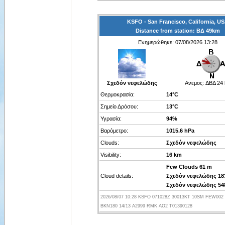
KSFO - San Francisco, California, U
Distance from station: ΒΔ 49km
Ενημερώθηκε: 07/08/2026 13:28
Σχεδόν νεφελώδης
Ανεμος:
ΔΒΔ 24 
Θερμοκρασία:
14°C
Σημείο Δρόσου:
13°C
Υγρασία:
94%
Βαρόμετρο:
1015.6 hPa
Clouds:
Σχεδόν νεφελώδης
Visibility:
16 km
Few Clouds 61 m
Cloud details:
Σχεδόν νεφελώδης 18
Σχεδόν νεφελώδης 54
2026/08/07 10:28 KSFO 071028Z 30013KT 10SM FEW002
BKN180 14/13 A2999 RMK AO2 T01390128