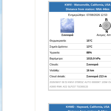
KWVI - Watsonville, California, USA
Distance from station: ΝΝΑ 44km
Ενημερώθηκε: 07/08/2026 12:53
Συννεφιά
Ανεμος:
Απ
Θερμοκρασία:
15°C
Σημείο Δρόσου:
13°C
Υγρασία:
88%
Βαρόμετρο:
1015.9 hPa
Clouds:
Συννεφιά
Visibility:
16 km
Cloud details:
Συννεφιά 213 m
2026/08/07 09:53 KWVI 070953Z AUTO 00000KT 10SM OV
A3000 RMK AO2 SLP157 T01500133
KHWD - Hayward, California, USA