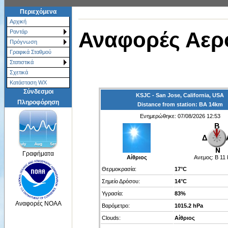
Περιεχόμενα
Αρχική
Αναφορές Αερ
Ραντάρ
Πρόγνωση
Γραφικά Σταθμού
Στατιστικά
Σχετικά
Κατάσταση WX
Σύνδεσμοι
KSJC - San Jose, California, USA
Πληροφόρηση
Distance from station: ΒΑ 14km
Ενημερώθηκε: 07/08/2026 12:53
Γραφήματα
Αίθριος
Ανεμος:
Β 11
Θερμοκρασία:
17°C
Σημείο Δρόσου:
14°C
Υγρασία:
83%
Αναφορές NOAA
Βαρόμετρο:
1015.2 hPa
Clouds:
Αίθριος