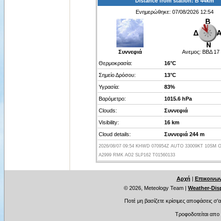
Distance from station: Β 44km
Ενημερώθηκε: 07/08/2026 12:54
Συννεφιά
Ανεμος:
ΒΒΔ 17
Θερμοκρασία:
16°C
Σημείο Δρόσου:
13°C
Υγρασία:
83%
Βαρόμετρο:
1015.6 hPa
Clouds:
Συννεφιά
Visibility:
16 km
Cloud details:
Συννεφιά 244 m
2026/08/07 09:54 KHWD 070954Z AUTO 33009KT 10SM O
A2999 RMK AO2 SLP162 T01560133
Αρχή
|
Επικοινων
© 2026, Meteology Team
|
Weather-Disp
Ποτέ μη βασίζετε κρίσιμες αποφάσεις σ'
Τροφοδοτείται απο