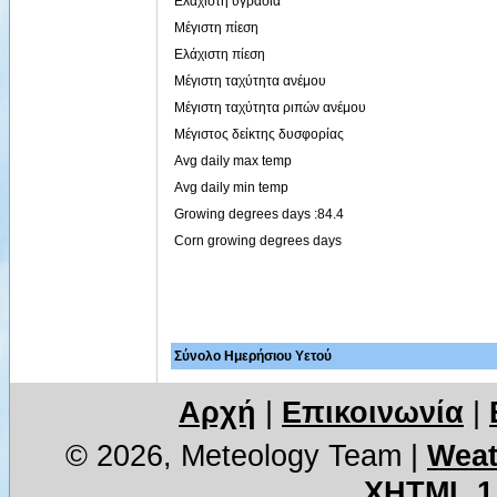
Ελάχιστη υγρασία
Μέγιστη πίεση
Ελάχιστη πίεση
Μέγιστη ταχύτητα ανέμου
Μέγιστη ταχύτητα ριπών ανέμου
Μέγιστος δείκτης δυσφορίας
Avg daily max temp
Avg daily min temp
Growing degrees days :84.4
Corn growing degrees days
Σύνολο Ημερήσιου Υετού
Αρχή
|
Επικοινωνία
|
© 2026, Meteology Team
|
Weat
XHTML 1