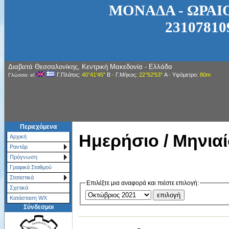
ΜΟΝΑΔΑ - ΩΡΑΙ
231078109
Διαβατά Θεσσαλονίκης, Κεντρική Μακεδονία - Ελλάδα
Γ.Πλάτος
: 40°41'45"
Β
-
Γ.Μήκος
: 22°52'53"
Α
-
Υψόμετρο
: 80m
Γλώσσα: el
Περιεχόμενα
Ημερήσιο / Μηνιαί
Αρχική
Ραντάρ
Πρόγνωση
Γραφικά Σταθμού
Στατιστικά
Επιλέξτε μια αναφορά και πιέστε επιλογή:
Σχετικά
Κατάσταση WX
Σύνδεσμοι