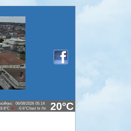
20°C
ρώθηκε
:
06/08/2026 05:14
19.8°C
-0.6°C/last hr
/hr