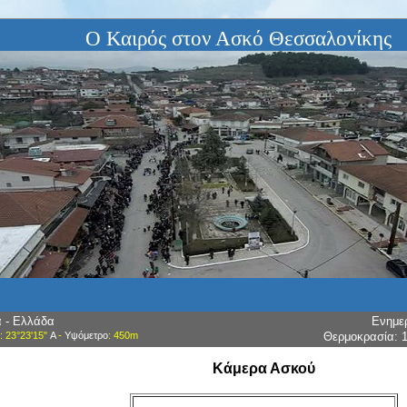
Ο Καιρός στον Ασκό Θεσσαλονίκης
α - Ελλάδα
Ενημε
: 23°23'15"
Α
-
Υψόμετρο
: 450m
Θερμοκρασία:
Κάμερα Ασκού