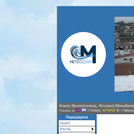
Ασκός Θεσσαλονίκης, Κεντρική Μακεδονί
Γ.Πλάτος
: 40°44'50"
Β
-
Γ.Μήκος
Γλώσσα: el
Περιεχόμενα
Αρχική
Ραντάρ