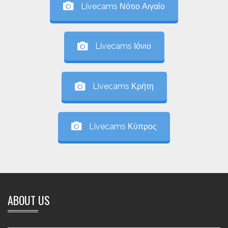
Livecams Νότιο Αιγαίο
Livecams Ιόνιο
Livecams Κρήτη
Livecams Κύπρος
ABOUT US