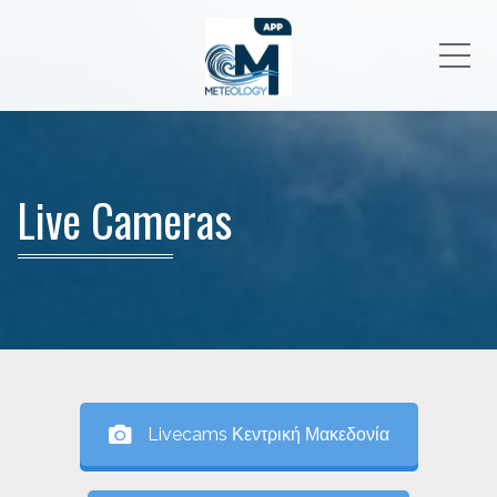
Me
Live Cameras
Livecams Κεντρική Μακεδονία