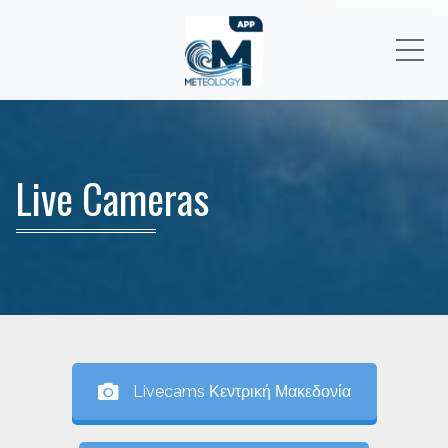
Me
Live Cameras
Livecams Κεντρική Μακεδονία