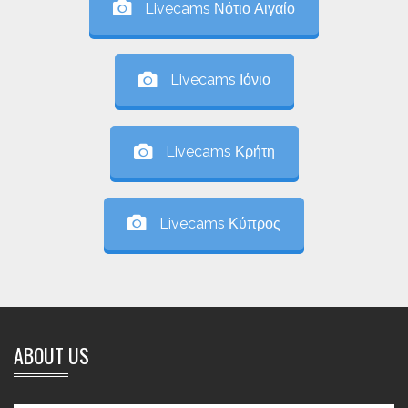
Livecams Νότιο Αιγαίο
Livecams Ιόνιο
Livecams Κρήτη
Livecams Κύπρος
ABOUT US