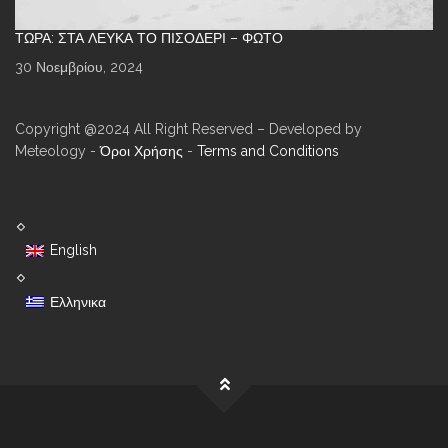
ΤΏΡΑ: ΣΤΑ ΛΕΥΚΆ ΤΟ ΠΙΣΟΔΈΡΙ – ΦΩΤΌ
30 Νοεμβρίου, 2024
Copyright @2024 All Right Reserved – Developed by
Meteology -
Όροι Χρήσης
-
Terms and Conditions
English
Ελληνικα