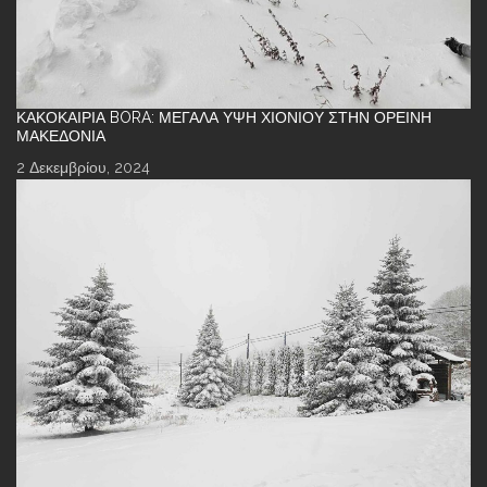
ΚΑΚΟΚΑΙΡΊΑ BORA: ΜΕΓΆΛΑ ΎΨΗ ΧΙΟΝΙΟΎ ΣΤΗΝ ΟΡΕΙΝΉ
ΜΑΚΕΔΟΝΊΑ
2 Δεκεμβρίου, 2024