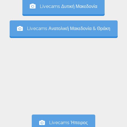
Livecams Δυτική Μακεδονία
Livecams Ανατολική Μακεδονία & Θράκη
Livecams Ήπειρος