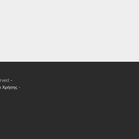
rved –
ι Χρήσης
-