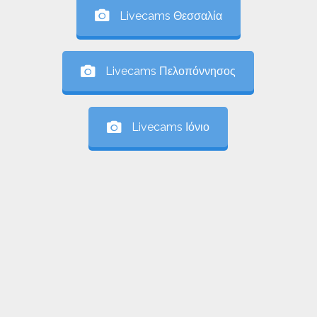
Livecams Θεσσαλία
Livecams Πελοπόννησος
Livecams Ιόνιο