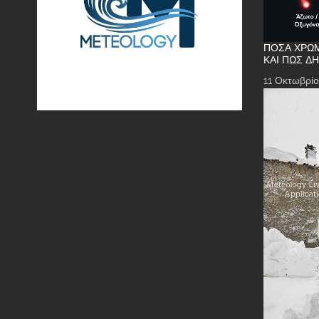
ΠΌΣΑ ΧΡΏΜ
ΚΑΙ ΠΏΣ Δ
11 Οκτωβρίο