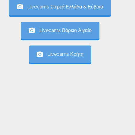
Livecams Στερεά Ελλάδα & Εύβοια
Livecams Βόρειο Αιγαίο
Livecams Κρήτη