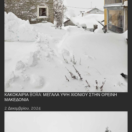
ΚΑΚΟΚΑΙΡΊΑ BORA: ΜΕΓΆΛΑ ΎΨΗ ΧΙΟΝΙΟΎ ΣΤΗΝ ΟΡΕΙΝΉ
ΜΑΚΕΔΟΝΊΑ
2 Δεκεμβρίου, 2024