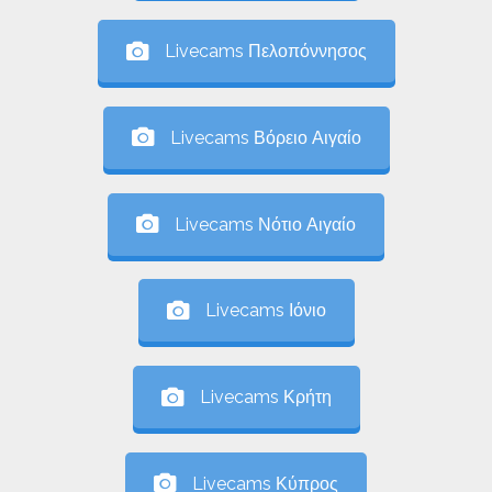
Livecams Πελοπόννησος
Livecams Βόρειο Αιγαίο
Livecams Νότιο Αιγαίο
Livecams Ιόνιο
Livecams Κρήτη
Livecams Κύπρος