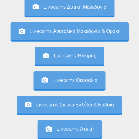
Livecams Δυτική Μακεδονία
Livecams Ανατολική Μακεδονία & Θράκη
Livecams Ήπειρος
Livecams Θεσσαλία
Livecams Στερεά Ελλάδα & Εύβοια
Livecams Αττική