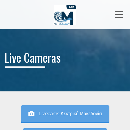
Me
Live Cameras
Livecams Κεντρική Μακεδονία